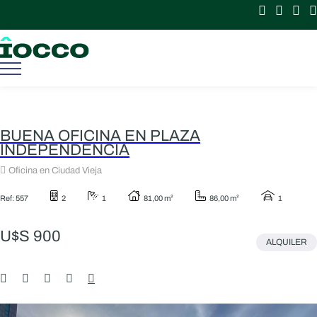
BUENA OFICINA EN PLAZA
INDEPENDENCIA
Oficina en Ciudad Vieja
Ref: 557
2
1
81,00 m²
86,00 m²
1
U$S 900
ALQUILER