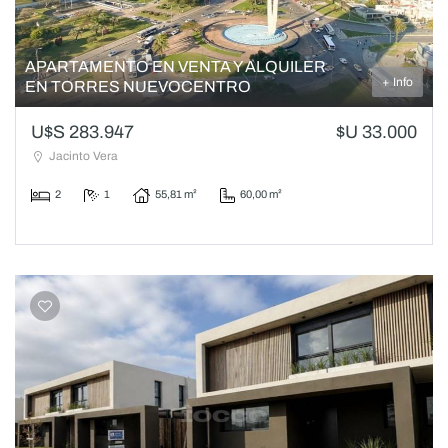
APARTAMENTO EN VENTA Y ALQUILER
+ Info
EN TORRES NUEVOCENTRO
U$S 283.947
$U 33.000
Jacinto Vera
2
1
55,81 m²
60,00 m²