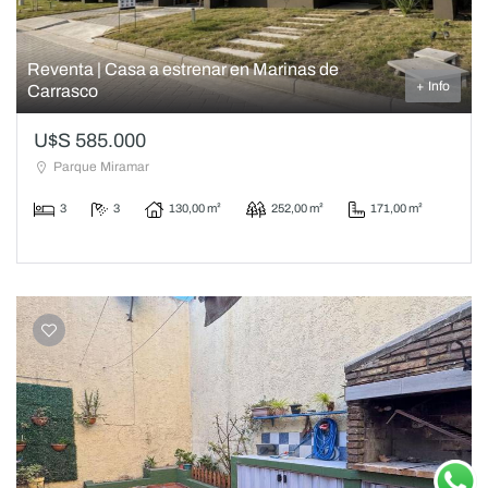
Reventa | Casa a estrenar en Marinas de
+ Info
Carrasco
U$S 585.000
Parque Miramar
3
3
130,00 m²
252,00 m²
171,00 m²