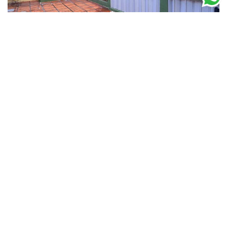
Venta de Casa con Dos Apartamentos en
+ Info
Padrón Único – Tres Cruces / Cordón Norte
U$S 219.000
Tres Cruces
3
2
124,00 m²
122,00 m²
1