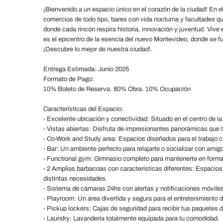
¡Bienvenido a un espacio único en el corazón de la ciudad! En 
comercios de todo tipo, bares con vida nocturna y facultades q
donde cada rincón respira historia, innovación y juventud. Vive e
es el epicentro de la esencia del nuevo Montevideo, donde se fu
¡Descubre lo mejor de nuestra ciudad!.
Entrega Estimada: Junio 2025
Formato de Pago:
10% Boleto de Reserva. 80% Obra. 10% Ocupación
Características del Espacio:
- Excelente ubicación y conectividad: Situado en el centro de la
- Vistas abiertas: Disfruta de impresionantes panorámicas que 
- Co-Work and Study area: Espacios diseñados para el trabajo c
- Bar: Un ambiente perfecto para relajarte o socializar con amig
- Functional gym: Gimnasio completo para mantenerte en forma 
- 2 Amplias barbacoas con características diferentes: Espacios 
distintas necesidades.
- Sistema de cámaras 24hs con alertas y notificaciones móviles
- Playroom: Un área divertida y segura para el entretenimiento 
- Pickup lockers: Cajas de seguridad para recibir tus paquete
- Laundry: Lavandería totalmente equipada para tu comodidad.