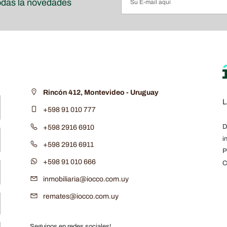
odas la novedades
Rincón 412, Montevideo - Uruguay
L
+598 91 010 777
D
+598 2916 6910
i
+598 2916 6911
P
+598 91 010 666
C
inmobiliaria@iocco.com.uy
remates@iocco.com.uy
Seguinos en redes sociales!