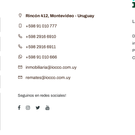
Rincón 412, Montevideo - Uruguay
L
+598 91 010 777
D
+598 2916 6910
i
+598 2916 6911
P
+598 91 010 666
C
inmobiliaria@iocco.com.uy
remates@iocco.com.uy
Seguinos en redes sociales!