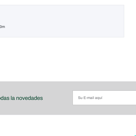
40m
odas la novedades