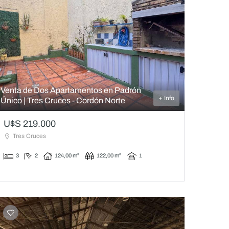
Venta de Dos Apartamentos en Padrón
+ Info
Único | Tres Cruces - Cordón Norte
U$S 219.000
Tres Cruces
3
2
124,00 m²
122,00 m²
1