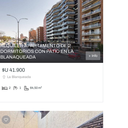
ALQUILER APARTAMENTO DE 2
DORMITORIOS CON PATIO EN LA
+ Info
BLANAQUEADA
$U 41.900
La Blanqueada
2
1
64,50 m²