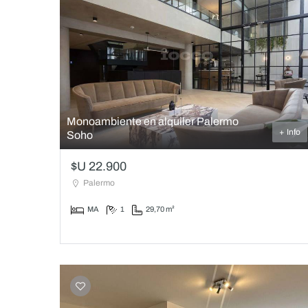
Monoambiente en alquiler Palermo
+ Info
Soho
$U 22.900
Palermo
MA
1
29,70 m²