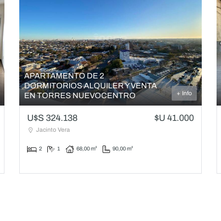
APARTAMENTO DE 2
DORMITORIOS ALQUILER Y VENTA
+ Info
EN TORRES NUEVOCENTRO
U$S 324.138
$U 41.000
Jacinto Vera
2
1
68,00 m²
90,00 m²