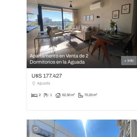
Apartamento en Venta de 2
+ Info
Dormitorios en la Aguada
U$S 177.427
Aguada
2
1
52,30 m²
70,20 m²