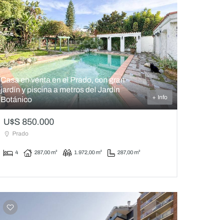
Casa en venta en el Prado, con gran
jardín y piscina a metros del Jardín
+ Info
Botánico
U$S 850.000
Prado
4
287,00 m²
1.972,00 m²
287,00 m²