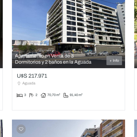
Apartamento en Venta de 3
+ Info
Dormitorios y 2 baños en la Aguada
U$S 217.971
Aguada
3
2
70,70 m²
91,40 m²