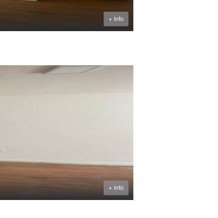
+ Info
U$S
$U
240.518
31.000
+ Info