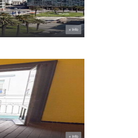
+ Info
U$S
290.000
+ Info