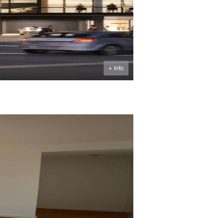
+ Info
U$S
$U
294.129
39.000