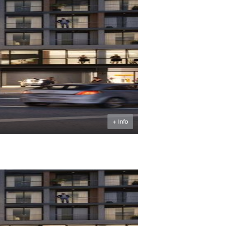
U$S
187.900
+ Info
U$S
199.900