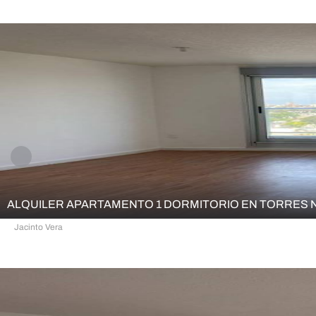
1
1
43,00 m²
57,00 m²
ALQUILER APARTAMENTO 1 DORMITORIO EN TORRES
Jacinto Vera
1
1
45,00 m²
62,00 m²