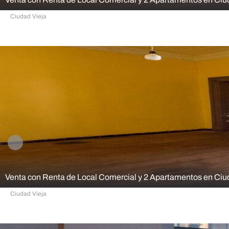
Ciudad Vieja
9
4
332,00 m²
182,00 m²
Venta con Renta de Local Comercial y 2 Apartamentos en Ciu
Ciudad Vieja
9
4
332,00 m²
182,00 m²