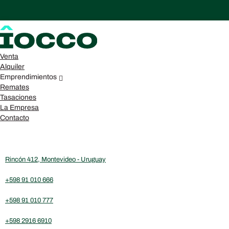
Venta
Alquiler
Emprendimientos
Mostrar criterios de Búsqueda
Remates
Tasaciones
La Empresa
Contacto
Rincón 412, Montevideo - Uruguay
+598 91 010 666
Ordenar por:
Últimas ingresadas
+598 91 010 777
+598 2916 6910