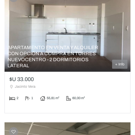
APARTAMENTO EN VENTA Y ALQUILER
CON OPCIÓN A COMPRA EN TORRES
NUEVOCENTRO - 2 DORMITORIOS
+ Info
LATERAL
$U 33.000
Jacinto Vera
2
1
55,81 m²
60,00 m²