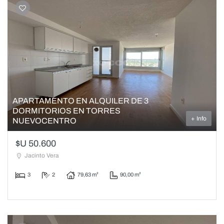
APARTAMENTO EN ALQUILER DE 3
DORMITORIOS EN TORRES
+ Info
NUEVOCENTRO
$U 50.600
Jacinto Vera
3
2
79,63 m²
90,00 m²