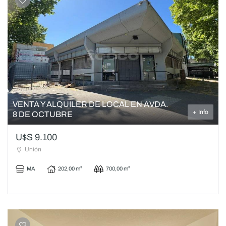
VENTA Y ALQUILER DE LOCAL EN AVDA.
+ Info
8 DE OCTUBRE
U$S 9.100
Unión
MA
202,00 m²
700,00 m²