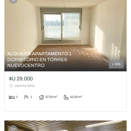
ALQUILER APARTAMENTO 1
DORMITORIO EN TORRES
+ Info
NUEVOCENTRO
$U 29.000
Jacinto Vera
1
1
37,00 m²
43,00 m²