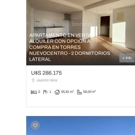
APARTAMENTO EN VENTA Y
ALQUILER CON OPCIÓN A
COMPRA EN TORRES
NUEVOCENTRO - 2 DORMITORIOS
+ Info
LATERAL
U$S 286.175
Jacinto Vera
2
1
55,81 m²
59,00 m²