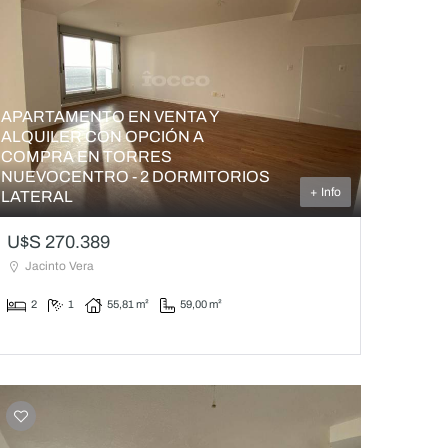
APARTAMENTO EN VENTA Y
ALQUILER CON OPCIÓN A
COMPRA EN TORRES
NUEVOCENTRO - 2 DORMITORIOS
+ Info
LATERAL
U$S 270.389
Jacinto Vera
2
1
55,81 m²
59,00 m²