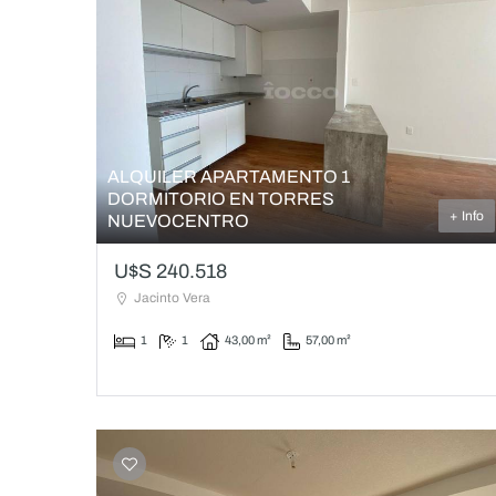
ALQUILER APARTAMENTO 1
DORMITORIO EN TORRES
+ Info
NUEVOCENTRO
U$S 240.518
Jacinto Vera
1
1
43,00 m²
57,00 m²