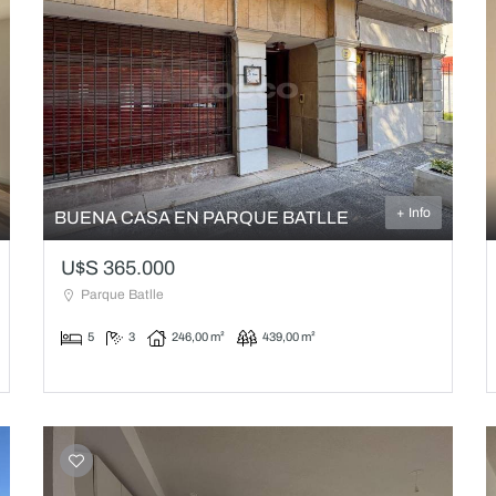
+ Info
BUENA CASA EN PARQUE BATLLE
U$S 365.000
Parque Batlle
5
3
246,00 m²
439,00 m²