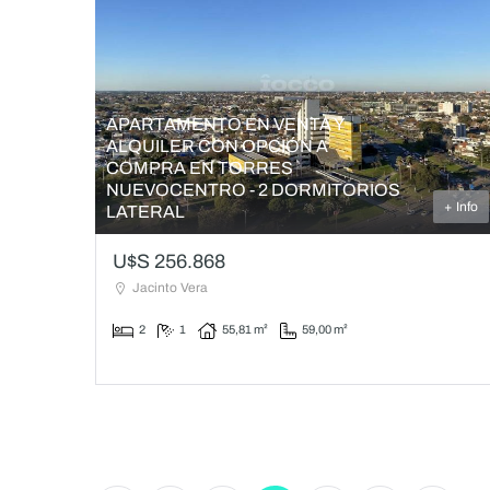
APARTAMENTO EN VENTA Y
ALQUILER CON OPCIÓN A
COMPRA EN TORRES
NUEVOCENTRO - 2 DORMITORIOS
+ Info
LATERAL
U$S 256.868
Jacinto Vera
2
1
55,81 m²
59,00 m²