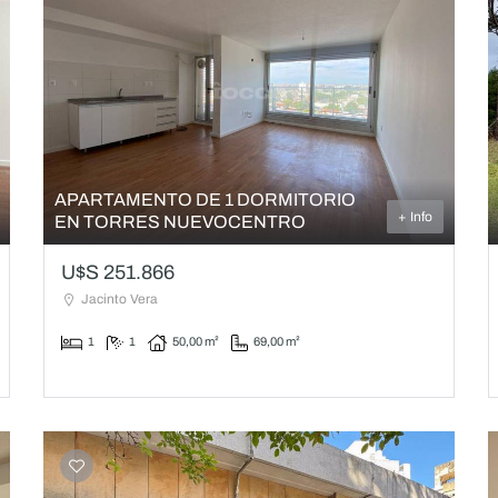
APARTAMENTO DE 1 DORMITORIO
+ Info
EN TORRES NUEVOCENTRO
U$S 251.866
Jacinto Vera
1
1
50,00 m²
69,00 m²