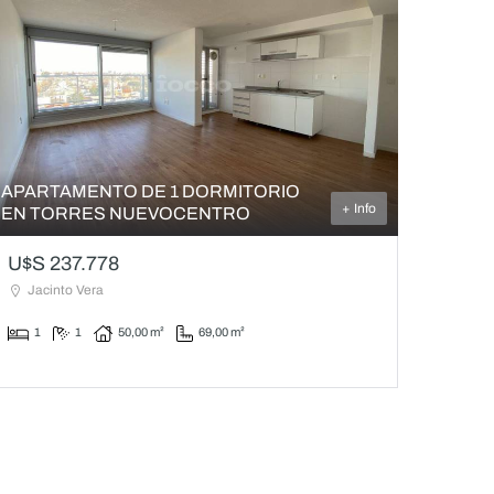
APARTAMENTO DE 1 DORMITORIO
+ Info
EN TORRES NUEVOCENTRO
U$S 237.778
Jacinto Vera
1
1
50,00 m²
69,00 m²