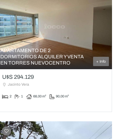
APARTAMENTO DE 2
DORMITORIOS ALQUILER Y VENTA
+ Info
EN TORRES NUEVOCENTRO
U$S 294.129
Jacinto Vera
2
1
68,00 m²
90,00 m²