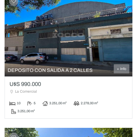
+ Info
DEPOSITO CON SALIDA A 2 CALLES
U$S 990.000
La Comercial
10
5
3.251,00 m²
2.278,00 m²
3.251,00 m²